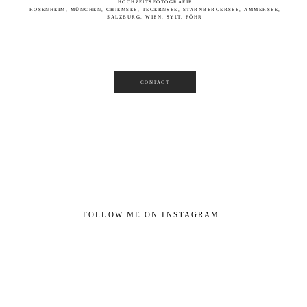
HOCHZEITSFOTOGRAFIE
ROSENHEIM, MÜNCHEN, CHIEMSEE, TEGERNSEE, STARNBERGERSEE, AMMERSEE,
SALZBURG, WIEN, SYLT, FÖHR
CONTACT
FOLLOW ME ON INSTAGRAM