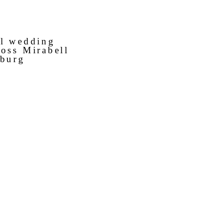
il wedding
oss Mirabell
zburg