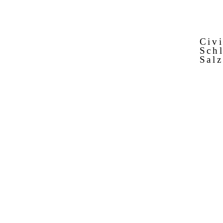
Civ
Schl
Sal