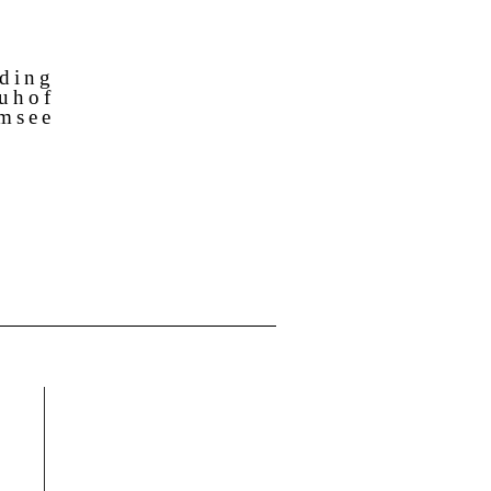
ding
uhof
msee