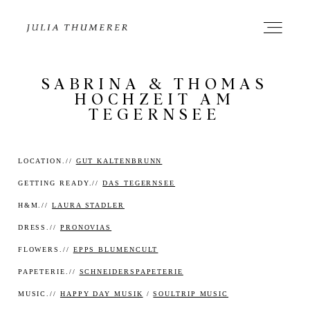
SABRINA & THOMAS
JULIA
HOCHZEIT AM
TEGERNSEE
WEDDING
LOCATION.//
GUT KALTENBRUNN
STUDIO
GETTING READY.//
DAS TEGERNSEE
H&M.//
LAURA STADLER
INFO
DRESS.//
PRONOVIAS
FLOWERS.//
EPPS BLUMENCULT
CONTACT
PAPETERIE.//
SCHNEIDERSPAPETERIE
MUSIC.//
HAPPY DAY MUSIK
/
SOULTRIP MUSIC